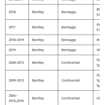
Black
2018
Bentley
Bentayga
Editi
First
2017
Bentley
Bentayga
Editi
2018-2019
Bentley
Bentayga
Mulli
2019
Bentley
Bentayga
V8
Flyin
2006-2013
Bentley
Continental
Spur
Flyin
2009-2013
Bentley
Continental
Spur
Spee
2004-
Bentley
Continental
GT
2016,2018