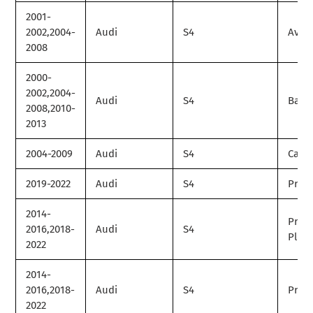
2001-
2002,2004-
Audi
S4
Avan
2008
2000-
2002,2004-
Audi
S4
Base
2008,2010-
2013
2004-2009
Audi
S4
Cabri
2019-2022
Audi
S4
Prem
2014-
Prem
2016,2018-
Audi
S4
Plus
2022
2014-
2016,2018-
Audi
S4
Prest
2022