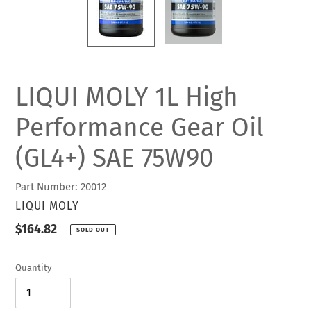
LIQUI MOLY 1L High
Performance Gear Oil
(GL4+) SAE 75W90
Part Number: 20012
VENDOR
LIQUI MOLY
Regular
$164.82
SOLD OUT
price
Quantity