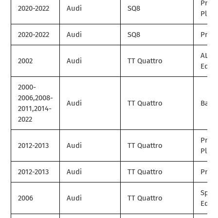
Prem
2020-2022
Audi
SQ8
Plus
2020-2022
Audi
SQ8
Prest
ALMS
2002
Audi
TT Quattro
Editi
2000-
2006,2008-
Audi
TT Quattro
Base
2011,2014-
2022
Prem
2012-2013
Audi
TT Quattro
Plus
2012-2013
Audi
TT Quattro
Prest
Speci
2006
Audi
TT Quattro
Editi