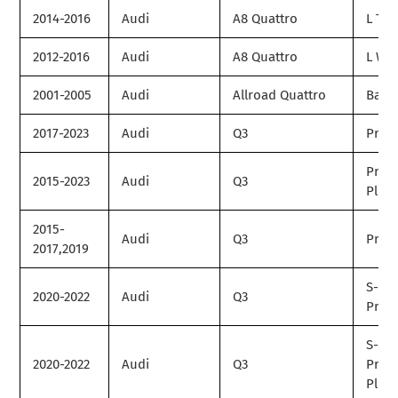
2014-2016
Audi
A8 Quattro
L TDI
2012-2016
Audi
A8 Quattro
L W1
2001-2005
Audi
Allroad Quattro
Base
2017-2023
Audi
Q3
Prem
Prem
2015-2023
Audi
Q3
Plus
2015-
Audi
Q3
Prest
2017,2019
S-Lin
2020-2022
Audi
Q3
Prem
S-Lin
2020-2022
Audi
Q3
Prem
Plus