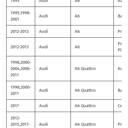
1995
Audi
A6
Avan
1995,1998-
Audi
A6
Base
2001
2012-2013
Audi
A6
Prem
Prem
2012-2013
Audi
A6
Plus
1998,2000-
2004,2006-
Audi
A6 Quattro
Avan
2011
1998,2000-
Audi
A6 Quattro
Base
2011
2017
Audi
A6 Quattro
Comp
2012-
2015,2017-
Audi
A6 Quattro
Prem