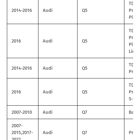
TDI
2014-2016
Audi
Q5
Prem
Plus
TDI
Prem
2016
Audi
Q5
Plus 
Line
TDI
2014-2016
Audi
Q5
Prest
TDI
2016
Audi
Q5
Prest
S-Lin
2007-2010
Audi
Q7
Base
2007-
2015,2017-
Audi
Q7
Prem
2022