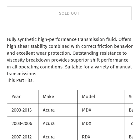
SOLD OUT
Adding
product
Fully synthetic high-performance transmission fluid. Offers
to
high shear stability combined with correct friction behavior
your
and excellent wear protection. Outstanding resistance to
cart
viscosity breakdown provides superior shift performance
in all operating conditions. Suitable for a variety of manual
transmissions.
This Part Fits:
Year
Make
Model
Subm
2003-2013
Acura
MDX
Base
2003-2006
Acura
MDX
Tour
2007-2012
Acura
RDX
Base