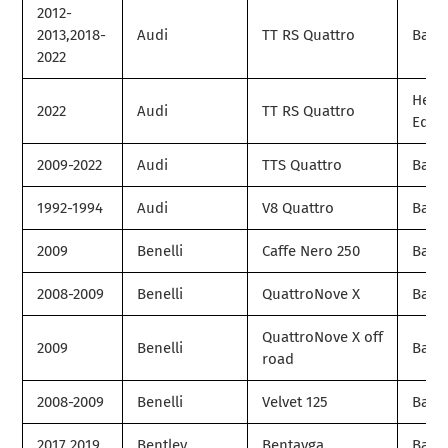
2012-
2013,2018-
Audi
TT RS Quattro
Base
2022
Herit
2022
Audi
TT RS Quattro
Editi
2009-2022
Audi
TTS Quattro
Base
1992-1994
Audi
V8 Quattro
Base
2009
Benelli
Caffe Nero 250
Base
2008-2009
Benelli
QuattroNove X
Base
QuattroNove X off
2009
Benelli
Base
road
2008-2009
Benelli
Velvet 125
Base
2017,2019
Bentley
Bentayga
Base