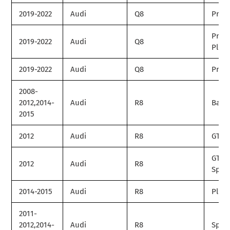
2019-2022
Audi
Q8
Prem
Prem
2019-2022
Audi
Q8
Plus
2019-2022
Audi
Q8
Prest
2008-
2012,2014-
Audi
R8
Base
2015
2012
Audi
R8
GT
GT
2012
Audi
R8
Spyd
2014-2015
Audi
R8
Plus
2011-
2012,2014-
Audi
R8
Spyd