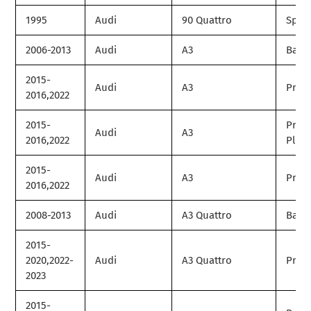
1995
Audi
90 Quattro
Spor
2006-2013
Audi
A3
Base
2015-
Audi
A3
Prem
2016,2022
2015-
Prem
Audi
A3
2016,2022
Plus
2015-
Audi
A3
Prest
2016,2022
2008-2013
Audi
A3 Quattro
Base
2015-
2020,2022-
Audi
A3 Quattro
Prem
2023
2015-