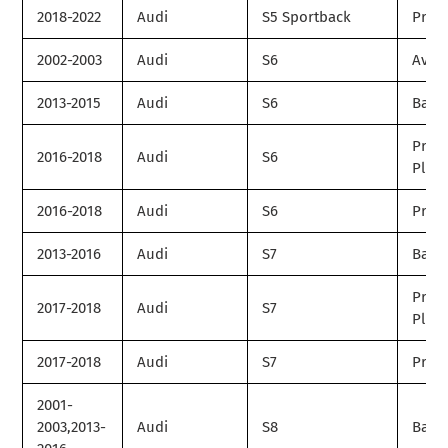
2018-2022
Audi
S5 Sportback
Prest
2002-2003
Audi
S6
Avan
2013-2015
Audi
S6
Base
Prem
2016-2018
Audi
S6
Plus
2016-2018
Audi
S6
Prest
2013-2016
Audi
S7
Base
Prem
2017-2018
Audi
S7
Plus
2017-2018
Audi
S7
Prest
2001-
2003,2013-
Audi
S8
Base