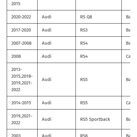
2015
2020-2022
Audi
RS Q8
Base
2017-2020
Audi
RS3
Base
2007-2008
Audi
RS4
Base
2008
Audi
RS4
Cabri
2013-
2015,2018-
Audi
RS5
Base
2019,2021-
2022
2014-2015
Audi
RS5
Cabri
2019,2021-
Audi
RS5 Sportback
Base
2022
2003
Audi
RS6
Base