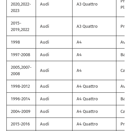
Prem
2020,2022-
Audi
A3 Quattro
Plus
2023
2015-
Audi
A3 Quattro
Prest
2019,2022
1998
Audi
A4
Avan
1997-2008
Audi
A4
Base
2005,2007-
Audi
A4
Cabri
2008
1998-2012
Audi
A4 Quattro
Avan
1996-2014
Audi
A4 Quattro
Base
2004-2009
Audi
A4 Quattro
Cabri
2015-2016
Audi
A4 Quattro
Prem