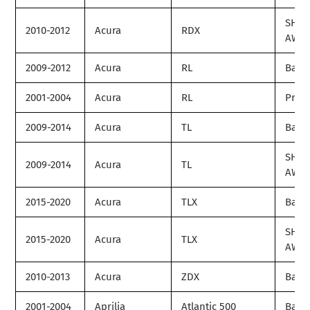
SH-
2010-2012
Acura
RDX
AWD
2009-2012
Acura
RL
Base
2001-2004
Acura
RL
Prem
2009-2014
Acura
TL
Base
SH-
2009-2014
Acura
TL
AWD
2015-2020
Acura
TLX
Base
SH-
2015-2020
Acura
TLX
AWD
2010-2013
Acura
ZDX
Base
2001-2004
Aprilia
Atlantic 500
Base